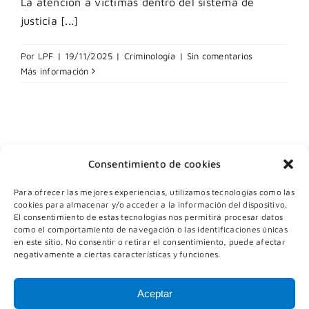
La atención a víctimas dentro del sistema de
justicia [...]
Por
LPF
|
19/11/2025
|
Criminología
|
Sin comentarios
Más información
Consentimiento de cookies
Para ofrecer las mejores experiencias, utilizamos tecnologías como las
cookies para almacenar y/o acceder a la información del dispositivo.
El consentimiento de estas tecnologías nos permitirá procesar datos
como el comportamiento de navegación o las identificaciones únicas
en este sitio. No consentir o retirar el consentimiento, puede afectar
negativamente a ciertas características y funciones.
Política de Privacidad
|
Aviso Legal
|
Cookies
|
Aceptar