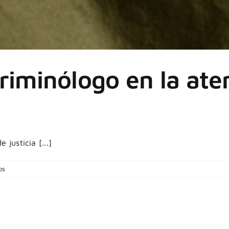
 criminólogo en la ate
justicia [...]
os