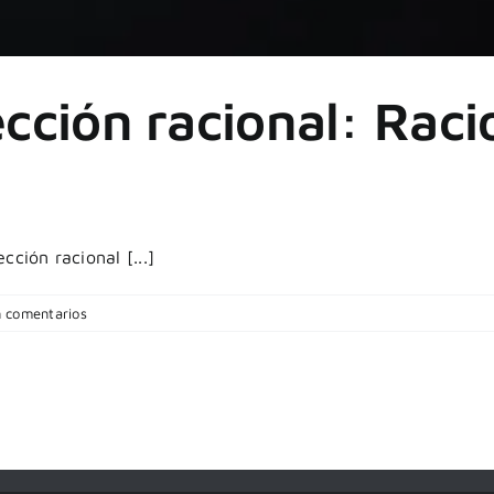
ección racional: Raci
ción racional [...]
n comentarios